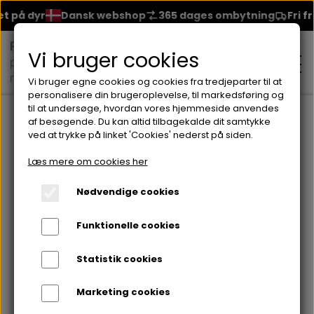
 på dyr
Dansk webshop
365 dages ombytning
Fri fra
Vi bruger cookies
Vi bruger egne cookies og cookies fra tredjeparter til at
personalisere din brugeroplevelse, til markedsføring og
til at undersøge, hvordan vores hjemmeside anvendes
Forside
Brands
Seventeen
Negleprodukter fra Seventee
af besøgende. Du kan altid tilbagekalde dit samtykke
ved at trykke på linket 'Cookies' nederst på siden.
MAKEUP
Læs mere om cookies her
ANSIGT
Nødvendige cookies
HUDPLEJE
Funktionelle cookies
BRYN
FOUNDATION
CREME & MASKER
HÅRPLEJE
Statistik cookies
ØJNE
BLUSH
GEL
Marketing cookies
ØJENCREME
SHAMPOO
NEGLELAK