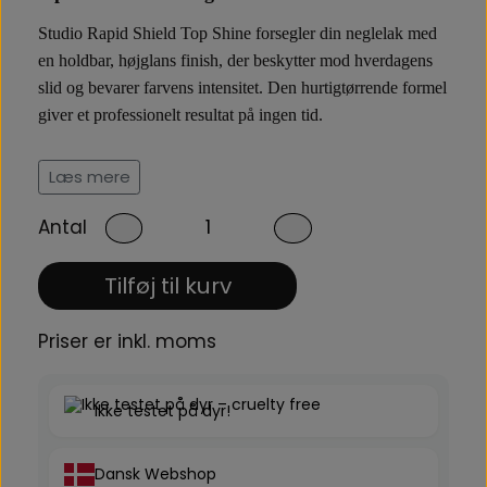
Studio Rapid Shield Top Shine forsegler din neglelak med
en holdbar, højglans finish, der beskytter mod hverdagens
slid og bevarer farvens intensitet. Den hurtigtørrende formel
giver et professionelt resultat på ingen tid.
Beskyt din manicure mod ydre påvirkninger
Læs mere
Denne topcoat er udviklet til at modstå kontakt med
Antal
rengøringsmidler, vand og andre daglige belastninger.
Sammen med Chip Resist Primer og Rapid Dry Lasting
Tilføj til kurv
Color skaber den et komplet neglesystem med maksimal
holdbarhed og glans.
Priser er inkl. moms
Ikke testet på dyr!
Dansk Webshop