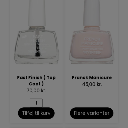
Fast Finish ( Top
Fransk Manicure
Coat )
45,00 kr.
70,00 kr.
Tilføj til kurv
Flere varianter