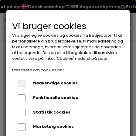
å dyr
Dansk webshop
365 dages ombytning
Fri fragt
Vi bruger cookies
Vi bruger egne cookies og cookies fra tredjeparter til at
personalisere din brugeroplevelse, til markedsføring og
til at undersøge, hvordan vores hjemmeside anvendes
Forside
Brands
Seventeen
Negleprodukter fra Seventee
af besøgende. Du kan altid tilbagekalde dit samtykke
ved at trykke på linket 'Cookies' nederst på siden.
MAKEUP
Negleprodukter fra
Læs mere om cookies her
Seventeen
ANSIGT
Nødvendige cookies
HUDPLEJE
Funktionelle cookies
BRYN
FOUNDATION
CREME & MASKER
HÅRPLEJE
Farve
Statistik cookies
ØJNE
BLUSH
GEL
Marketing cookies
ØJENCREME
SHAMPOO
NEGLELAK