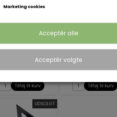
Marketing cookies
Acceptér alle
Acceptér valgte
eshadow Palette Kiss &
Eye shadow Palette No
Τell
Flirt Alert
185,00 kr.
185,00 kr.
Tilføj til kurv
Tilføj til kurv
UDSOLGT