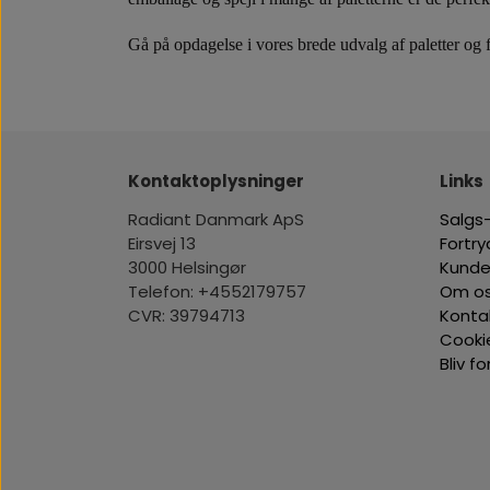
Gå på opdagelse i vores brede udvalg af
paletter
og f
Kontaktoplysninger
Links
Radiant Danmark ApS
Salgs-
Eirsvej 13
Fortr
3000 Helsingør
Kunde
Telefon: +4552179757
Om o
CVR: 39794713
Konta
Cooki
Bliv f