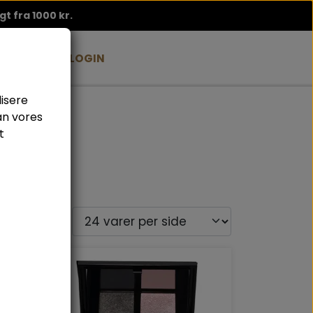
agt fra 1000 kr.
BLOG
B2B LOGIN
lisere
an vores
t