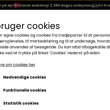
t på dyr
Dansk webshop
365 dages ombytning
Fri fr
EJE
HÅRPLEJE
NEGLELAK
BRANDS
REJSESTR.
bruger cookies
er egne cookies og cookies fra tredjeparter til at persona
LÆBER
ACCESSORIES
geroplevelse, til markedsføring og til at undersøge, hvord
NER
LÆBESTIFT
BØRSTER
ide anvendes af besøgende. Du kan altid tilbagekalde di
e ved at trykke på linket 'Cookies' nederst på siden.
SKYGGE
GLOSS
GAVESÆT
ARA
LIPLINER
re om cookies her
TE
LIP REPAIR
Nødvendige cookies
ASHES
Funktionelle cookies
Statistik cookies