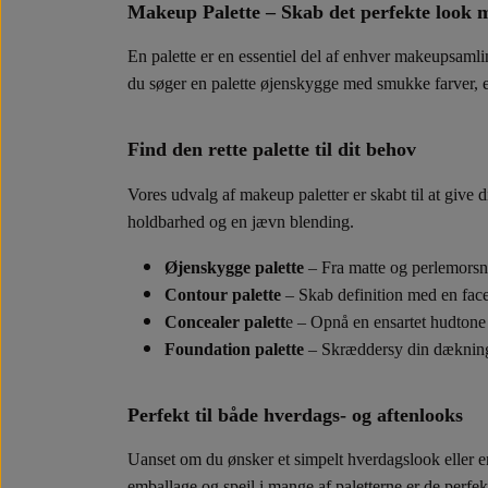
Makeup Palette – Skab det perfekte look m
En
palette
er en essentiel del af enhver makeupsamli
du søger en
palette øjenskygge
med smukke farver, 
Find den rette palette til dit behov
Vores udvalg af
makeup paletter
er skabt til at give
holdbarhed og en jævn blending.
Øjenskygge palette
– Fra matte og perlemorsnu
Contour palette
– Skab definition med en
face
Concealer palett
e
– Opnå en ensartet hudton
Foundation palette
– Skræddersy din dækni
Perfekt til både hverdags- og aftenlooks
Uanset om du ønsker et simpelt hverdagslook eller
emballage og spejl i mange af paletterne er de perfekt