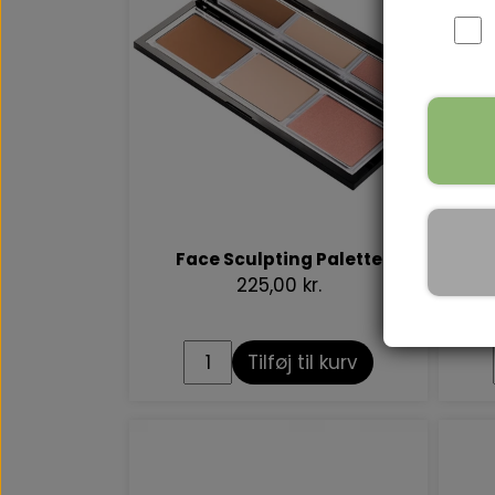
Face Sculpting Palette
Ey
225,00 kr.
Tilføj til kurv