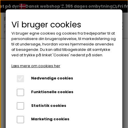
 på dyr
Dansk webshop
365 dages ombytning
Fri frag
Vi bruger cookies
Vi bruger egne cookies og cookies fra tredjeparter til at
personalisere din brugeroplevelse, til markedsføring og
til at undersøge, hvordan vores hjemmeside anvendes
Forside
Palette
Face Sculpting Palette
af besøgende. Du kan altid tilbagekalde dit samtykke
ved at trykke på linket 'Cookies' nederst på siden.
MAKEUP
Læs mere om cookies her
ANSIGT
Nødvendige cookies
HUDPLEJE
Funktionelle cookies
BRYN
FOUNDATION
CREME & MASKER
HÅRPLEJE
Statistik cookies
ØJNE
BLUSH
GEL
Marketing cookies
ØJENCREME
SHAMPOO
NEGLELAK