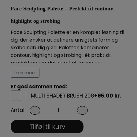
Face Sculpting Palette – Perfekt til contour,
highlight og strobing
Face Sculpting Palette
er en komplet løsning til
dig, der ønsker at definere ansigtets form og
skabe naturlig glød. Paletten kombinerer
contour
,
highlight
og
strobing
i ét praktisk
produkt og gør det nemt at forme og
fremhæve dine træk. Med tre perfekt
Læs mere
afstemte nuancer får du alt, hvad du behøver til
at skabe en fejlfri base – uanset om du går
Er god sammen med:
efter et diskret hverdagslook eller en mere
MULTI SHADER BRUSH 208
+95,00 kr.
markeret aftenmakeup.
Antal
Den silkebløde tekstur og høje farveintensitet
gør det nemt at blende farverne ud og
Tilføj til kurv
opbygge det ønskede resultat, trin for trin.