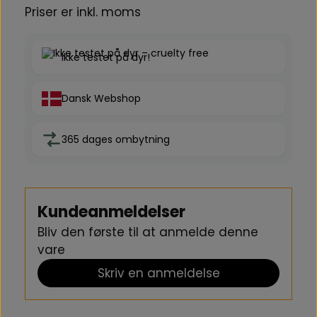
Priser er inkl. moms
Alt, hvad du behøver til contour og highlight
2 matte nuancer
, perfekte til contour og highlight
Ikke testet på dyr!
1 skinnende highlighter
, ideel til strobing
Høj pigmentering
, der blender ubesværet ind i huden
Dansk Webshop
Langtidsholdbar formel
, der ikke krakelerer eller
smuldrer
Velegnet til alle hudtoner
365 dages ombytning
Den
kompakte og rejsevenlige emballage
med spejl gør det
nemt at opfriske din makeup i løbet af dagen.
Perfekt til
både hverdagsbrug og særlige anledninger.
Kundeanmeldelser
Bliv den første til at anmelde denne
Velegnet til alle hudtoner
vare
Uanset om du har lys, medium eller mørk hud,
Skriv en anmeldelse
tilpasser nuancerne sig smukt til din hudtone og
giver et naturligt og elegant udtryk. Den
kompakte og rejsevenlige emballage
gør det