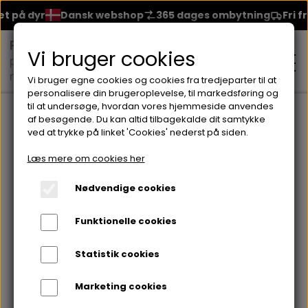
t på dyr
Dansk webshop
365 dages ombytning
Fri fra
Vi bruger cookies
Vi bruger egne cookies og cookies fra tredjeparter til at
personalisere din brugeroplevelse, til markedsføring og
til at undersøge, hvordan vores hjemmeside anvendes
Forside
Eau De Parfume
AMBER & JASMINE EDP50ml
af besøgende. Du kan altid tilbagekalde dit samtykke
ved at trykke på linket 'Cookies' nederst på siden.
MAKEUP
Læs mere om cookies her
ANSIGT
Nødvendige cookies
HUDPLEJE
Funktionelle cookies
BRYN
FOUNDATION
CREME & MASKER
HÅRPLEJE
Statistik cookies
ØJNE
BLUSH
GEL
Marketing cookies
ØJENCREME
SHAMPOO
NEGLELAK