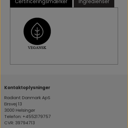
Certificeringsmærker
Ingredienser
Eau de Parfum til kvinder med
elegance og styrke
Amber & Jasmine Eau de Parfum balancerer
florale og orientalske noter på en måde, der
fremhæver både elegance og styrke. Den er
skabt til kvinder, der ønsker en intens,
sofistikeret signaturduft, som udstråler
personlighed og stil. Perfekt til både dag- og
aftenbrug, men især velegnet til de køligere
måneder i efterår og vinter, hvor dens varme
og dybe noter virkelig kommer til sin ret.
Kontaktoplysninger
Radiant Danmark ApS
Eirsvej 13
3000 Helsingør
Telefon: +4552179757
CVR: 39794713