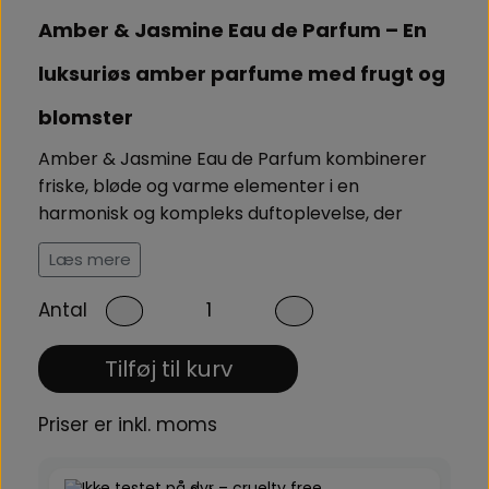
Amber & Jasmine Eau de Parfum – En
luksuriøs amber parfume med frugt og
blomster
Amber & Jasmine Eau de Parfum kombinerer
friske, bløde og varme elementer i en
harmonisk og kompleks duftoplevelse, der
udvikler sig smukt på huden. Den åbner med
Læs mere
sprudlende bergamot og saftige sorte ribs, som
giver et opløftende, friskt og næsten solfyldt
Antal
førsteindtryk, der straks vækker sanserne og
skaber lyst til at udforske duften videre.
Tilføj til kurv
Jasmin parfume med vanilje og
Priser er inkl. moms
cedertræ