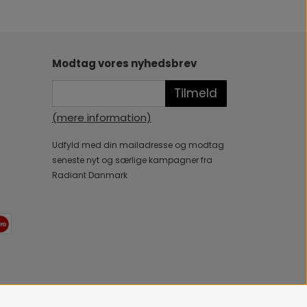
Modtag vores nyhedsbrev
Tilmeld
(mere information)
Udfyld med din mailadresse og modtag
seneste nyt og særlige kampagner fra
Radiant Danmark