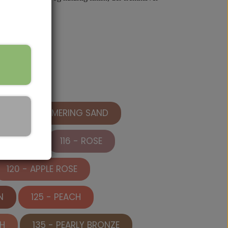
resultat, uden at virke tung eller pudret. Uanset om
opbygges efter behov.
109 - SHIMMERING SAND
TER PLUM
116 - ROSE
120 - APPLE ROSE
fekte
blush
til enhver hudtone og lejlighed.
N
125 - PEACH
CH
135 - PEARLY BRONZE