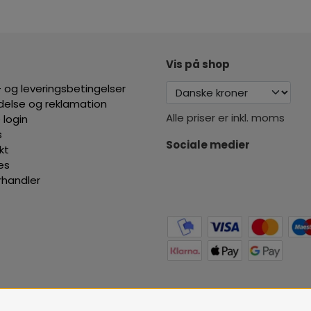
Vis på shop
 og leveringsbetingelser
ydelse og reklamation
Alle priser er inkl. moms
 login
s
Sociale medier
kt
es
orhandler