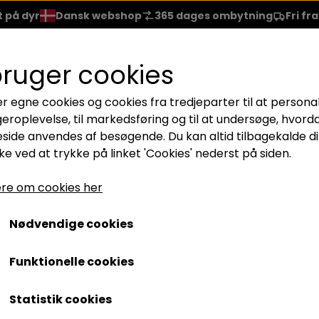
t på dyr
Dansk webshop
365 dages ombytning
Fri fr
EJE
HÅRPLEJE
NEGLELAK
BRANDS
REJSESTR.
bruger cookies
er egne cookies og cookies fra tredjeparter til at persona
LÆBER
ACCESSORIES
geroplevelse, til markedsføring og til at undersøge, hvord
NER
LÆBESTIFT
BØRSTER
ide anvendes af besøgende. Du kan altid tilbagekalde di
e ved at trykke på linket 'Cookies' nederst på siden.
SKYGGE
GLOSS
GAVESÆT
Blush Color
ARA
LIPLINER
re om cookies her
125,00 kr.
TE
LIP REPAIR
Nødvendige cookies
ASHES
Funktionelle cookies
Blush Color – Smuk blush farve til alle hudtyper
Statistik cookies
Tilføj en naturlig glød til dit look med
Blush Color
, en
blush
der f
nuancer. Den silkebløde og langtidsholdbare formel gør det nemt 