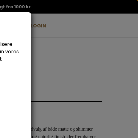
agt fra 1000 kr.
BLOG
B2B LOGIN
lisere
an vores
t
indes i et stort udvalg af både matte og shimmer
at opnå en frisk og naturlig finish, der fremhæver