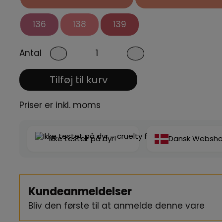
136
138
139
Antal
Tilføj til kurv
Priser er inkl. moms
Ikke testet på dyr!
Dansk Websh
Kundeanmeldelser
Bliv den første til at anmelde denne vare