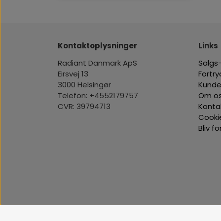
Kontaktoplysninger
Links
Radiant Danmark ApS
Salgs-
Eirsvej 13
Fortr
3000 Helsingør
Kunde
Telefon: +4552179757
Om o
CVR: 39794713
Konta
Cooki
Bliv f