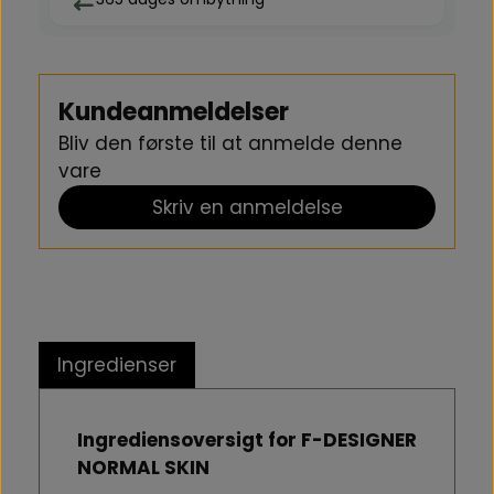
mod ansigtets ydre, indtil det er fuldt absorberet. For
optimal holdbarhed bør refillen placeres i sit etui for at
beskytte formlen mod temperatur- og lysudsving.
Kundeanmeldelser
Bliv den første til at anmelde denne
vare
Skriv en anmeldelse
Ingredienser
Ingrediensoversigt for F-DESIGNER
NORMAL SKIN