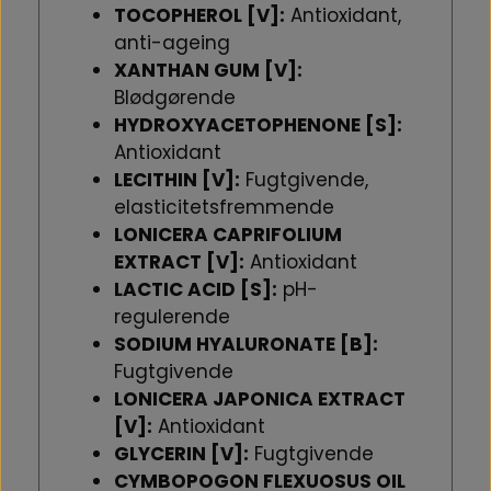
TOCOPHEROL [V]:
Antioxidant,
anti-ageing
XANTHAN GUM [V]:
Blødgørende
HYDROXYACETOPHENONE [S]:
Antioxidant
LECITHIN [V]:
Fugtgivende,
elasticitetsfremmende
LONICERA CAPRIFOLIUM
EXTRACT [V]:
Antioxidant
LACTIC ACID [S]:
pH-
regulerende
SODIUM HYALURONATE [B]:
Fugtgivende
LONICERA JAPONICA EXTRACT
[V]:
Antioxidant
GLYCERIN [V]:
Fugtgivende
CYMBOPOGON FLEXUOSUS OIL