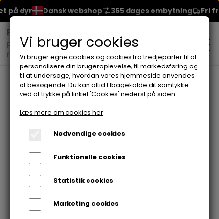
på dyr
Dansk webshop
365 dages ombytning
Fri frag
Vi bruger cookies
Vi bruger egne cookies og cookies fra tredjeparter til at
personalisere din brugeroplevelse, til markedsføring og
til at undersøge, hvordan vores hjemmeside anvendes
Forside
Brands
Bakel Skincare
Creme fra Bakel
Refill 
af besøgende. Du kan altid tilbagekalde dit samtykke
ved at trykke på linket 'Cookies' nederst på siden.
MAKEUP
Læs mere om cookies her
ANSIGT
Nødvendige cookies
HUDPLEJE
Funktionelle cookies
BRYN
FOUNDATION
CREME & MASKER
HÅRPLEJE
Statistik cookies
ØJNE
BLUSH
GEL
Marketing cookies
ØJENCREME
SHAMPOO
NEGLELAK