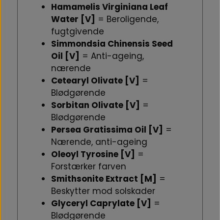
Hamamelis Virginiana Leaf
Water [V]
= Beroligende,
fugtgivende
Simmondsia Chinensis Seed
Oil [V]
= Anti-ageing,
nærende
Cetearyl Olivate [V]
=
Blødgørende
Sorbitan Olivate [V]
=
Blødgørende
Persea Gratissima Oil [V]
=
Nærende, anti-ageing
Oleoyl Tyrosine [V]
=
Forstærker farven
Smithsonite Extract [M]
=
Beskytter mod solskader
Glyceryl Caprylate [V]
=
Blødgørende