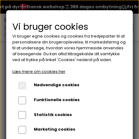
 på dyr
Dansk webshop
365 dages ombytning
Fri fra
Vi bruger cookies
Vi bruger egne cookies og cookies fra tredjeparter til at
personalisere din brugeroplevelse, til markedsføring og
til at undersøge, hvordan vores hjemmeside anvendes
Forside
Solcreme
AFTERSUN
af besøgende. Du kan altid tilbagekalde dit samtykke
ved at trykke på linket 'Cookies' nederst på siden.
MAKEUP
Læs mere om cookies her
ANSIGT
Nødvendige cookies
HUDPLEJE
Funktionelle cookies
BRYN
FOUNDATION
CREME & MASKER
HÅRPLEJE
Statistik cookies
ØJNE
BLUSH
GEL
Marketing cookies
ØJENCREME
SHAMPOO
NEGLELAK