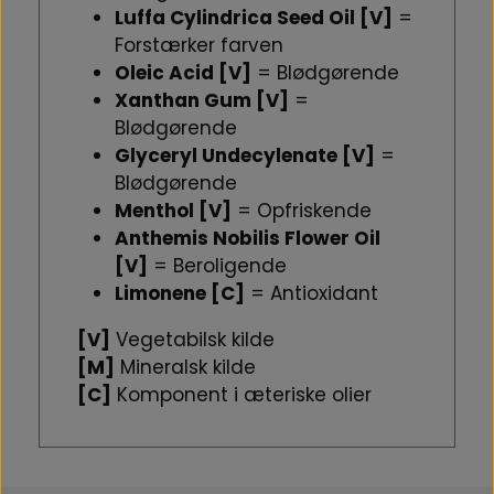
Luffa Cylindrica Seed Oil [V]
=
Forstærker farven
Oleic Acid [V]
= Blødgørende
Xanthan Gum [V]
=
Blødgørende
Glyceryl Undecylenate [V]
=
Blødgørende
Menthol [V]
= Opfriskende
Anthemis Nobilis Flower Oil
[V]
= Beroligende
Limonene [C]
= Antioxidant
[V]
Vegetabilsk kilde
[M]
Mineralsk kilde
[C]
Komponent i æteriske olier