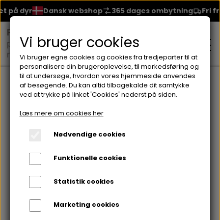
 på dyr
Dansk webshop
365 dages ombytning
Fri fra
Vi bruger cookies
Vi bruger egne cookies og cookies fra tredjeparter til at
personalisere din brugeroplevelse, til markedsføring og
til at undersøge, hvordan vores hjemmeside anvendes
Forside
Lorvenn til mænd
GO STRONG GEL
af besøgende. Du kan altid tilbagekalde dit samtykke
ved at trykke på linket 'Cookies' nederst på siden.
MAKEUP
Læs mere om cookies her
ANSIGT
Nødvendige cookies
HUDPLEJE
Funktionelle cookies
BRYN
FOUNDATION
CREME & MASKER
HÅRPLEJE
Statistik cookies
ØJNE
BLUSH
GEL
Marketing cookies
ØJENCREME
SHAMPOO
NEGLELAK