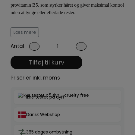
provitamin B5, som styrker håret og giver maksimal kontrol
uden at tynge eller efterlade rester.
Langtidsholdbar gel til krævende frisurer
Læs mere
Formlen sikrer ekstra stærkt hold – selv under krævende
Antal
forhold – og er ideel til præcise og langvarige frisurer med
fleksibel styling.
Tilføj til kurv
Anvendelse:
Fordel en passende mængde i tørt eller fugtigt hår. Form og
Priser er inkl. moms
style efter ønsket udtryk. Skal ikke skylles ud.
Ikke testet på dyr!
Dansk Webshop
365 dages ombytning