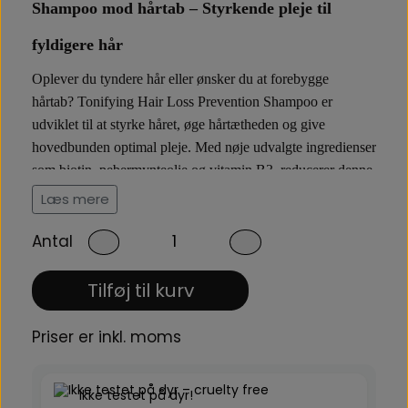
Shampoo mod hårtab – Styrkende pleje til
fyldigere hår
Oplever du tyndere hår eller ønsker du at forebygge
hårtab?
Tonifying Hair Loss Prevention Shampoo
er
udviklet til at styrke håret, øge hårtætheden og give
hovedbunden optimal pleje. Med
nøje udvalgte ingredienser
som
biotin, pebermynteolie og vitamin B3
, reducerer denne
shampoo skrøbelighed og stimulerer hovedbunden for
Læs mere
sundere hårvækst.
Antal
Styrkende shampoo til hårtab.
Tilføj til kurv
Biotin
er kendt for at forbedre hårets struktur og reducere
hårtab, mens
pebermynteolie og menthol
tilfører en
Priser er inkl. moms
opfriskende effekt, der stimulerer blodcirkulationen i
hovedbunden.
Vitamin B3 og panthenol
bidrager med
intens næring, hvilket gør håret stærkere, sundere og mere
Ikke testet på dyr!