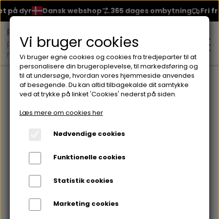
 på dyr
Dansk webshop
365 dages ombytning
Fri fra
Vi bruger cookies
Vi bruger egne cookies og cookies fra tredjeparter til at
personalisere din brugeroplevelse, til markedsføring og
til at undersøge, hvordan vores hjemmeside anvendes
Forside
Brands
Lorvenn Hårprodukter
HAIR LOSS SHAMPOO
af besøgende. Du kan altid tilbagekalde dit samtykke
ved at trykke på linket 'Cookies' nederst på siden.
MAKEUP
Læs mere om cookies her
ANSIGT
Nødvendige cookies
HUDPLEJE
Funktionelle cookies
BRYN
FOUNDATION
CREME & MASKER
HÅRPLEJE
Statistik cookies
ØJNE
BLUSH
GEL
Marketing cookies
ØJENCREME
SHAMPOO
NEGLELAK