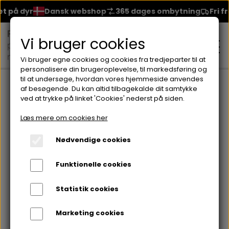
t på dyr
Dansk webshop
365 dages ombytning
Fri fr
Vi bruger cookies
Vi bruger egne cookies og cookies fra tredjeparter til at
personalisere din brugeroplevelse, til markedsføring og
til at undersøge, hvordan vores hjemmeside anvendes
Forside
Brands
Seventeen
Neglelakker fra Seventeen
af besøgende. Du kan altid tilbagekalde dit samtykke
ved at trykke på linket 'Cookies' nederst på siden.
MAKEUP
Læs mere om cookies her
ANSIGT
Nødvendige cookies
HUDPLEJE
Funktionelle cookies
BRYN
FOUNDATION
CREME & MASKER
HÅRPLEJE
Statistik cookies
ØJNE
BLUSH
GEL
Marketing cookies
ØJENCREME
SHAMPOO
NEGLELAK