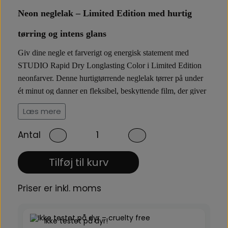
Neon neglelak – Limited Edition med hurtig
tørring og intens glans
Giv dine negle et farverigt og energisk statement med
STUDIO Rapid Dry Longlasting Color i Limited Edition
neonfarver. Denne hurtigtørrende neglelak tørrer på under
ét minut og danner en fleksibel, beskyttende film, der giver
lang holdbarhed og spejlblank glans. Perfekt til dig, der
Læs mere
elsker farver, der skiller sig ud!
Antal
Sådan får du den bedste holdbarhed
Tilføj til kurv
Forbered neglene:
Brug STUDIO Long Lasting Primer
for en glat base og forbedret holdbarhed.
Priser er inkl. moms
Påfør farven:
Læg to lag af STUDIO Rapid Dry Lasting
Color i din valgte neonfarve, så den bliver intens og jævn.
Forsegl med topcoat:
Slut af med STUDIO Rapid Shield
Ikke testet på dyr!
Top Shine for maksimal glans og længere holdbarhed.