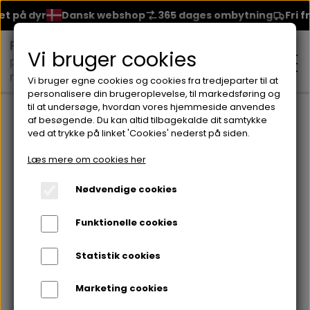
 på dyr
Dansk webshop
365 dages ombytning
Fri frag
Vi bruger cookies
Vi bruger egne cookies og cookies fra tredjeparter til at
personalisere din brugeroplevelse, til markedsføring og
til at undersøge, hvordan vores hjemmeside anvendes
Forside
Brands
Bakel Skincare
Creme fra Bakel
OXY-REG
af besøgende. Du kan altid tilbagekalde dit samtykke
ved at trykke på linket 'Cookies' nederst på siden.
MAKEUP
Læs mere om cookies her
ANSIGT
Nødvendige cookies
HUDPLEJE
Funktionelle cookies
BRYN
FOUNDATION
CREME & MASKER
HÅRPLEJE
Statistik cookies
ØJNE
BLUSH
GEL
Marketing cookies
ØJENCREME
SHAMPOO
NEGLELAK