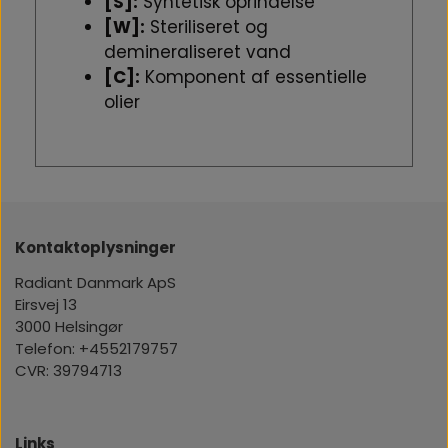
[S]:
Syntetisk oprindelse
[W]:
Steriliseret og
demineraliseret vand
[C]:
Komponent af essentielle
olier
Kontaktoplysninger
Radiant Danmark ApS
Eirsvej 13
3000 Helsingør
Telefon: +4552179757
CVR: 39794713
Links