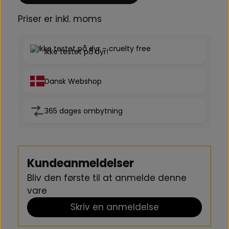
optimal farvebeskyttelse.
Priser er inkl. moms
Advarsel
Ikke testet på dyr!
Undgå kontakt med øjnene. Kommer produktet i øjnene,
skylles straks grundigt med vand.
Dansk Webshop
365 dages ombytning
Kundeanmeldelser
Bliv den første til at anmelde denne
vare
Skriv en anmeldelse