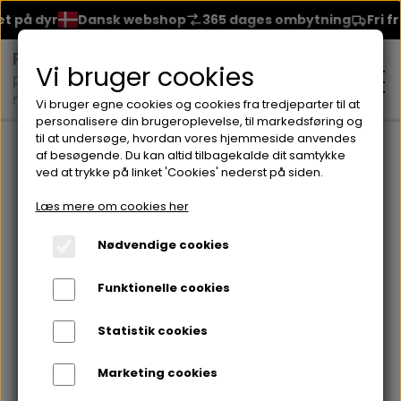
 på dyr
Dansk webshop
365 dages ombytning
Fri fra
Vi bruger cookies
Vi bruger egne cookies og cookies fra tredjeparter til at
personalisere din brugeroplevelse, til markedsføring og
til at undersøge, hvordan vores hjemmeside anvendes
Forside
Brands
Lorvenn Hårprodukter
Phyto Glam Sham
af besøgende. Du kan altid tilbagekalde dit samtykke
ved at trykke på linket 'Cookies' nederst på siden.
MAKEUP
Læs mere om cookies her
ANSIGT
Nødvendige cookies
HUDPLEJE
Funktionelle cookies
BRYN
FOUNDATION
CREME & MASKER
HÅRPLEJE
Statistik cookies
ØJNE
BLUSH
GEL
Marketing cookies
ØJENCREME
SHAMPOO
NEGLELAK