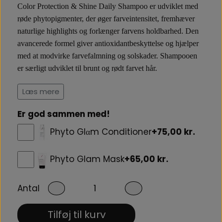
Color Protection & Shine Daily Shampoo er udviklet med
røde phytopigmenter, der øger farveintensitet, fremhæver
naturlige highlights og forlænger farvens holdbarhed. Den
avancerede formel giver antioxidantbeskyttelse og hjælper
med at modvirke farvefalmning og solskader. Shampooen
er særligt udviklet
til brunt og rødt farvet hår
.
Læs mere
Shampoo til farvet hår.
Er god sammen med!
Den milde formel gør shampooen velegnet til daglig brug.
De aktive plantepigmenter hjælper med at bevare en dyb og
Phyto Glαm Conditioner
+75,00 kr.
levende farvenuance i
brunt og rødt farvebehandlet hår
,
samtidig med at håret efterlades glansfuldt, friskt og
Phyto Glam Mask
+65,00 kr.
farvebeskyttet.
Antal
Sådan bruger du Color Protection shampoo
Påfør shampoo i vådt hår og massér blidt ind i hovedbund
Tilføj til kurv
og længder. Skyl grundigt og gentag om nødvendigt for