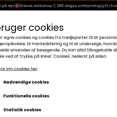
t på dyr
Dansk webshop
365 dages ombytning
Fri fr
EJE
HÅRPLEJE
NEGLELAK
BRANDS
REJSESTR.
bruger cookies
er egne cookies og cookies fra tredjeparter til at persona
LÆBER
ACCESSORIES
geroplevelse, til markedsføring og til at undersøge, hvord
NER
LÆBESTIFT
BØRSTER
el
Refill Serum
RELIEF-THERAPIST REFILL
ide anvendes af besøgende. Du kan altid tilbagekalde di
e ved at trykke på linket 'Cookies' nederst på siden.
SKYGGE
GLOSS
GAVESÆT
RELIEF-THERAPIST REFIL
ARA
LIPLINER
re om cookies her
1.025,00 kr.
TE
LIP REPAIR
Nødvendige cookies
Varenummer: BTPC0237
ASHES
Funktionelle cookies
RELIEF-THERAPIST – Beroligende serum til sensiti
Statistik cookies
RELIEF-THERAPIST er et intensivt
beroligende serum
, der li