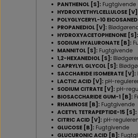
PANTHENOL [S]:
Fugtgivende
HYDROXYETHYLCELLULOSE [V]
POLYGLYCERYL-10 EICOSANED
PROPANEDIOL [V]:
Blødgøren
HYDROXYACETOPHENONE [S]
SODIUM HYALURONATE [B]:
Fu
MANNITOL [S]:
Fugtgivende
1,2-HEXANEDIOL [S]:
Blødgøre
CAPRYLYL GLYCOL [S]:
Blødgø
SACCHARIDE ISOMERATE [V]:
LACTIC ACID [V]:
pH-reguler
SODIUM CITRATE [V]:
pH-regu
BIOSACCHARIDE GUM-1 [B]:
F
RHAMNOSE [B]:
Fugtgivende
ACETYL TETRAPEPTIDE-15 [S]:
CITRIC ACID [V]:
pH-regulere
GLUCOSE [B]:
Fugtgivende
GLUCURONIC ACID [B]:
Fugtg