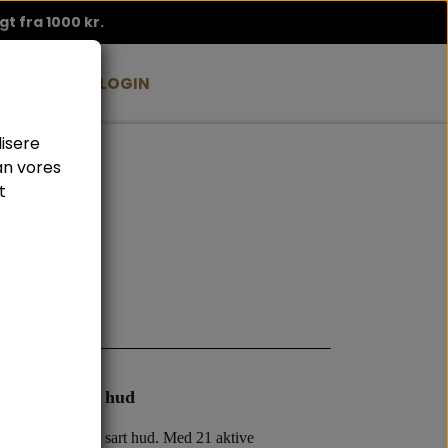
agt fra 1000 kr.
BLOG
B2B LOGIN
lisere
an vores
t
L
v og stresset hud
ndrer og beskytter sart hud. Med 21 aktive