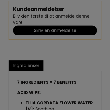
Kundeanmeldelser
Advarsel om solskoldning:
Bliv den første til at anmelde denne
Dette produkt indeholder alfa-hydroxysyre (AHA), som
vare
kan øge hudens følsomhed over for solen og risikoen for
Skriv en anmeldelse
solskoldning. Brug solcreme, beskyttende tøj og begræns
soleksponering under brug af produktet og i op til en uge
efter.
Ingredienser
7 INGREDIENTS = 7 BENEFITS
ACID WIPE:
TILIA CORDATA FLOWER WATER
[V]:
Soothing