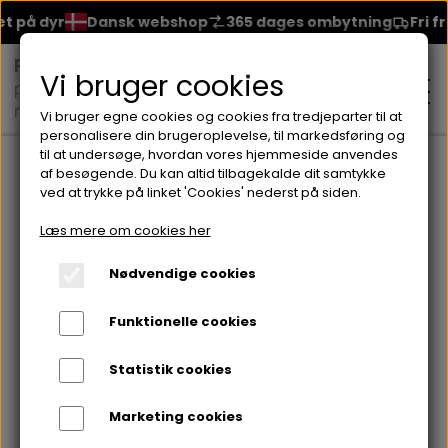
 på dyr
Dansk webshop
365 dages ombytning
Fri fra
Vi bruger cookies
Vi bruger egne cookies og cookies fra tredjeparter til at
personalisere din brugeroplevelse, til markedsføring og
til at undersøge, hvordan vores hjemmeside anvendes
Forside
Brands
Bakel Skincare
Alt i Bakel
RENEW SKIN
af besøgende. Du kan altid tilbagekalde dit samtykke
ved at trykke på linket 'Cookies' nederst på siden.
MAKEUP
Læs mere om cookies her
ANSIGT
Nødvendige cookies
HUDPLEJE
Funktionelle cookies
BRYN
FOUNDATION
CREME & MASKER
HÅRPLEJE
Statistik cookies
ØJNE
BLUSH
GEL
Marketing cookies
ØJENCREME
SHAMPOO
NEGLELAK