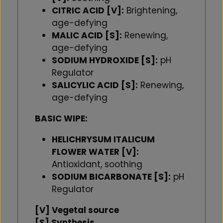
CITRIC ACID [V]:
Brightening,
age-defying
MALIC ACID [S]:
Renewing,
age-defying
SODIUM HYDROXIDE [S]:
pH
Regulator
SALICYLIC ACID [S]:
Renewing,
age-defying
BASIC WIPE:
HELICHRYSUM ITALICUM
FLOWER WATER [V]:
Antioxidant, soothing
SODIUM BICARBONATE [S]:
pH
Regulator
[V] Vegetal source
[S] Synthesis