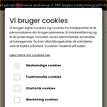
 på dyr
Dansk webshop
365 dages ombytning
Fri fra
Vi bruger cookies
Vi bruger egne cookies og cookies fra tredjeparter til at
personalisere din brugeroplevelse, til markedsføring og
til at undersøge, hvordan vores hjemmeside anvendes
Forside
Brands
Lorvenn Hårprodukter
SHAPE FINISH
af besøgende. Du kan altid tilbagekalde dit samtykke
ved at trykke på linket 'Cookies' nederst på siden.
MAKEUP
Læs mere om cookies her
ANSIGT
Nødvendige cookies
HUDPLEJE
Funktionelle cookies
BRYN
FOUNDATION
CREME & MASKER
HÅRPLEJE
Statistik cookies
ØJNE
BLUSH
GEL
Marketing cookies
ØJENCREME
SHAMPOO
NEGLELAK