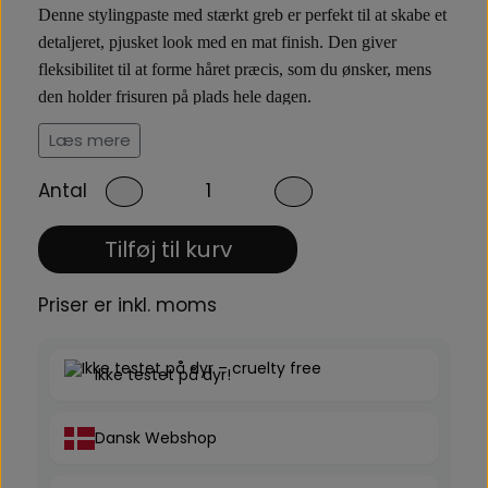
Denne stylingpaste med stærkt greb er perfekt til at skabe et
detaljeret, pjusket look med en mat finish. Den giver
fleksibilitet til at forme håret præcis, som du ønsker, mens
den holder frisuren på plads hele dagen.
Læs mere
Mat hårpaste
Antal
Matte Configuration Paste giver et råt og naturligt look med
struktur og bevægelse. Den ikke-fedtende formel gør det let
Tilføj til kurv
at fordele produktet i håret, uden at det klistrer eller
efterlader rester. Resultatet er en fleksibel frisure med et tørt,
Priser er inkl. moms
mat finish, som holder hele dagen.
Professionel stylingpaste
Ikke testet på dyr!
Denne professionelle stylingpaste er ideel til dig, der ønsker
fuld kontrol og et saloninspireret resultat. Den giver et
Dansk Webshop
stærkt, men formbart greb, så du kan justere og restyle
håret, præcis som du vil. Perfekt til både korte og mellem-