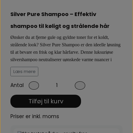
Silver Pure Shampoo – Effektiv
shampoo til køligt og strålende hår
Ønsker du at fjerne gule og gyldne toner for et koldt,
strålende look? Silver Pure Shampoo er den ideelle løsning
til at bevare en frisk og klar hårfarve. Denne luksuriøse
silvershampoo neutraliserer uønskede varme nuancer i
naturligt blondt, lysnet eller gråt hår og efterlader det med
Læs mere
en smuk, kølig finish. Perfekt til dig, der ønsker at forlænge
salonresultaterne derhjemme og samtidig tilføre håret ekstra
Antal
glans.
Tilføj til kurv
Silver shampoo med blåbær og mælkeprotein
Priser er inkl. moms
Beriget med blåbær og mælkeprotein, arbejder denne
shampoo både på farven og hårets sundhed. Blåbær tilfører
antioxidanter, der beskytter mod miljømæssige påvirkninger