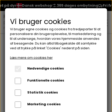
t på dyr
Dansk webshop
365 dages ombytning
Fri fra
Vi bruger cookies
Vi bruger egne cookies og cookies fra tredjeparter til at
personalisere din brugeroplevelse, til markedsføring og
til at undersøge, hvordan vores hjemmeside anvendes
Forside
Brands
Lorvenn Hårprodukter
SILVER SHAMPOO Rej
af besøgende. Du kan altid tilbagekalde dit samtykke
ved at trykke på linket 'Cookies' nederst på siden.
MAKEUP
Læs mere om cookies her
ANSIGT
Nødvendige cookies
HUDPLEJE
Funktionelle cookies
BRYN
FOUNDATION
CREME & MASKER
HÅRPLEJE
Statistik cookies
ØJNE
BLUSH
GEL
Marketing cookies
ØJENCREME
SHAMPOO
NEGLELAK