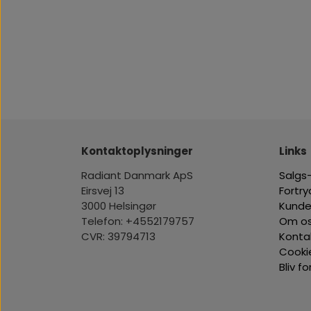
Kontaktoplysninger
Links
Radiant Danmark ApS
Salgs-
Eirsvej 13
Fortr
3000 Helsingør
Kunde
Telefon: +4552179757
Om o
CVR: 39794713
Konta
Cooki
Bliv f