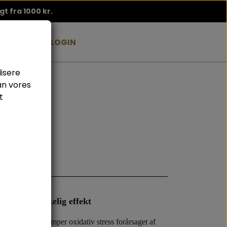
agt fra 1000 kr.
BLOG
B2B LOGIN
lisere
an vores
t
med øjeblikkelig effekt
kning, der bekæmper oxidativ stress forårsaget af