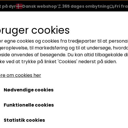
t på dyr
Dansk webshop
365 dages ombytning
Fri fr
EJE
HÅRPLEJE
NEGLELAK
BRANDS
REJSESTR.
bruger cookies
er egne cookies og cookies fra tredjeparter til at persona
LÆBER
ACCESSORIES
geroplevelse, til markedsføring og til at undersøge, hvord
NER
LÆBESTIFT
BØRSTER
IO-C 1x3ml
ide anvendes af besøgende. Du kan altid tilbagekalde di
e ved at trykke på linket 'Cookies' nederst på siden.
SKYGGE
GLOSS
GAVESÆT
THIO-C 1x3ml
ARA
LIPLINER
re om cookies her
165,00 kr.
TE
LIP REPAIR
Nødvendige cookies
Varenummer: BTPC0117
ASHES
Funktionelle cookies
THIO-C Instant Revitalizing Serum – Strålende hud 
Statistik cookies
THIO-C er et revitaliserende serum med øjeblikkelig anti-age vir