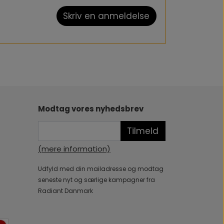
Skriv en anmeldelse
Påfør forsigtigt i ansigt, øjenområde, læber, hals og
ringer i opløsningen påvirker ikke produktets
Modtag vores nyhedsbrev
Tilmeld
(mere information)
Udfyld med din mailadresse og modtag
seneste nyt og særlige kampagner fra
Radiant Danmark