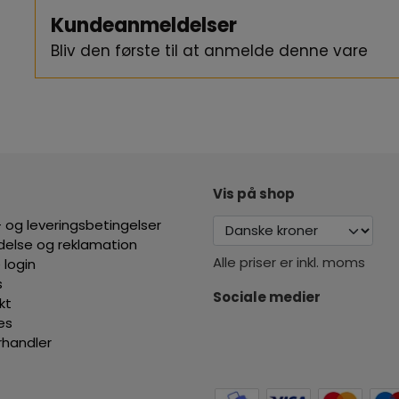
Kundeanmeldelser
Brug serummet morgen og aften inden for 4 dage efter aktivering. 
décolleté, indtil produktet er helt absorberet.
Bliv den første til at anmelde denne vare
Opbevares uden for direkte sollys og varme. Eventuelle farveænd
effektivitet.
Vis på shop
 og leveringsbetingelser
ydelse og reklamation
Alle priser er inkl. moms
 login
s
Sociale medier
kt
es
orhandler