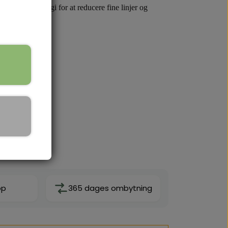
rbejder i synergi for at reducere fine linjer og
te påføring.
de, øjenlåg, læber, hals og décolleté. THIO-C
og ujævn hudtone. Den intensive behandling er ideel
sikrer høj effektivitet uden unødvendige
nsitiv hud, og giver en mærkbar forbedring af hudens
op
365 dages ombytning
er helt i bund for at frigive det rene C-
stændigt opløst. Fjern hætten, og isæt pipetten.