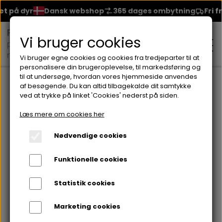
 på dyr
Dansk webshop
365 dages ombytning
Fri frag
Vi bruger cookies
Vi bruger egne cookies og cookies fra tredjeparter til at
personalisere din brugeroplevelse, til markedsføring og
til at undersøge, hvordan vores hjemmeside anvendes
Forside
Rens & Toner
ULTRA GENTLE MICELLARE CLEANSING E
af besøgende. Du kan altid tilbagekalde dit samtykke
ved at trykke på linket 'Cookies' nederst på siden.
MAKEUP
Læs mere om cookies her
ANSIGT
Nødvendige cookies
HUDPLEJE
Funktionelle cookies
BRYN
FOUNDATION
CREME & MASKER
HÅRPLEJE
Statistik cookies
ØJNE
BLUSH
GEL
Marketing cookies
ØJENCREME
SHAMPOO
NEGLELAK