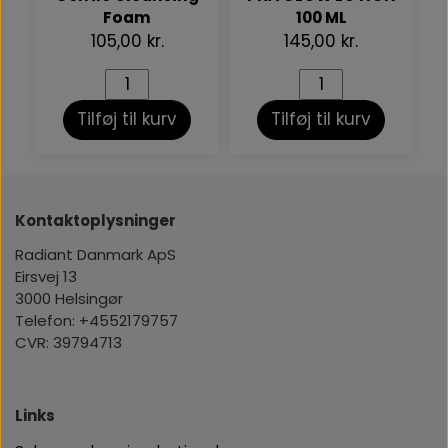
Foam
100 ML
105,00 kr.
145,00 kr.
Tilføj til kurv
Tilføj til kurv
Kontaktoplysninger
Radiant Danmark ApS
Eirsvej 13
3000 Helsingør
Telefon: +4552179757
CVR: 39794713
Links