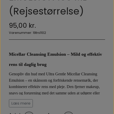
(Rejsestørrelse)
95,00 kr.
Varenummer: 19trs1102
Micellar Cleansing Emulsion – Mild og effektiv
rens til daglig brug
Genopliv din hud med Ultra Gentle Micellar Cleansing
Emulsion – en skånsom og forfriskende rensemælk, der
kombinerer effektiv rens med pleje. Den fjerner makeup,
snavs og forurening med det samme uden at udtørre eller
efterlade en fedtet overflade. Takket være miceller og aktive
Læs mere
ingredienser fra både bioteknologi og natur, renser den i
dybden og efterlader huden ren, blød og næret.