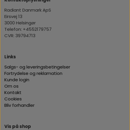
Det gør serumet til et ideelt valg for alle, der ønsker en
Radiant Danmark ApS
effektiv og moderne anti-aging rutine.
Eirsvej 13
3000 Helsingør
Telefon: +4552179757
CVR: 39794713
Links
Salgs- og leveringsbetingelser
Fortrydelse og reklamation
Kunde login
Om os
Kontakt
Cookies
Bliv forhandler
Vis på shop