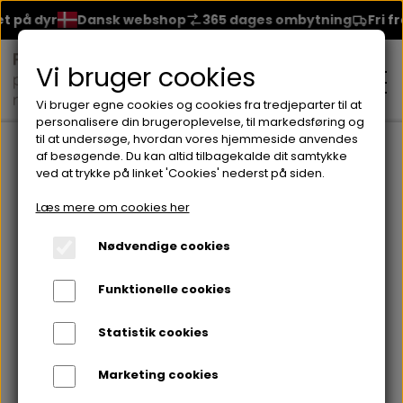
 på dyr
Dansk webshop
365 dages ombytning
Fri fra
Vi bruger cookies
Vi bruger egne cookies og cookies fra tredjeparter til at
personalisere din brugeroplevelse, til markedsføring og
til at undersøge, hvordan vores hjemmeside anvendes
Forside
Creme & Masker
YOUTH RECAP SERUM
af besøgende. Du kan altid tilbagekalde dit samtykke
ved at trykke på linket 'Cookies' nederst på siden.
MAKEUP
Læs mere om cookies her
ANSIGT
Nødvendige cookies
HUDPLEJE
Funktionelle cookies
BRYN
FOUNDATION
CREME & MASKER
HÅRPLEJE
Statistik cookies
ØJNE
BLUSH
GEL
Marketing cookies
ØJENCREME
SHAMPOO
NEGLELAK