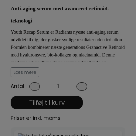
Anti-aging serum med avanceret retinoid-
teknologi
Youth Recap Serum er Radiants nyeste anti-aging serum,
udviklet til dig, der ønsker synlige resultater uden irritation.
Formlen kombinerer næste generations Granactive Retinoid
med hyaluronsyre, bio-kollagen og niacinamid. Denne
moderne retinoidtype giver samme udglattende og
fornyende effekt som klassisk retinol, men er langt mere
Læs mere
skånsom – selv for sensitiv hud. Serumet arbejder målrettet
på fine linjer, ujævn hudtone og tab af elasticitet og
Antal
efterlader huden glat, mere ensartet og ungdommelig.
Tilføj til kurv
Retinol serum uden irritation – også til
Priser er inkl. moms
sensitiv hud
Retinol er en af de mest efterspurgte og dokumenterede