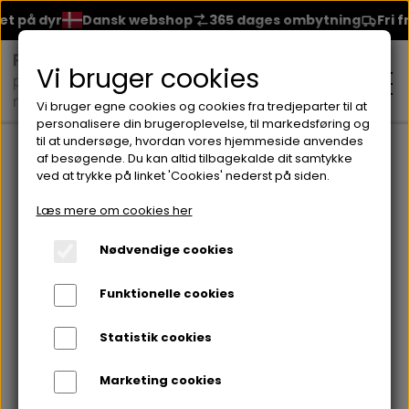
t på dyr
Dansk webshop
365 dages ombytning
Fri fr
Vi bruger cookies
Vi bruger egne cookies og cookies fra tredjeparter til at
personalisere din brugeroplevelse, til markedsføring og
til at undersøge, hvordan vores hjemmeside anvendes
Forside
Lipliner
Soft Line Waterproof Lip Pencil
af besøgende. Du kan altid tilbagekalde dit samtykke
ved at trykke på linket 'Cookies' nederst på siden.
MAKEUP
Læs mere om cookies her
ANSIGT
Nødvendige cookies
HUDPLEJE
Funktionelle cookies
BRYN
FOUNDATION
CREME & MASKER
HÅRPLEJE
Statistik cookies
ØJNE
BLUSH
GEL
Marketing cookies
ØJENCREME
SHAMPOO
NEGLELAK