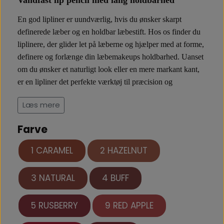
Vandfast lip pencil med lang holdbarhed
En god
lipliner
er uundværlig, hvis du ønsker skarpt
definerede læber og en holdbar læbestift. Hos os finder du
liplinere, der glider let på læberne og hjælper med at forme,
definere og forlænge din læbemakeups holdbarhed. Uanset
om du ønsker et naturligt look eller en mere markant kant,
er en lipliner det perfekte værktøj til præcision og
farvedybde.
Læs mere
Brun lipliner – naturlig definition
Farve
En
brun lipliner
er et alsidigt valg, der passer til mange
1 CARAMEL
2 HAZELNUT
læbefarver. Den giver et blødt og naturligt look, der kan
bruges alene eller sammen med en nude eller brun læbestift.
3 NATURAL
4 BUFF
Brun lipliner er perfekt til daglig brug og skaber et
harmonisk og afdæmpet udtryk, der stadig fremhæver dine
læber smukt
.
5 RUSBERRY
9 RED APPLE