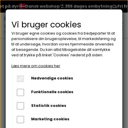
 på dyr
Dansk webshop
365 dages ombytning
Fri fra
Vi bruger cookies
Vi bruger egne cookies og cookies fra tredjeparter til at
personalisere din brugeroplevelse, til markedsføring og
til at undersøge, hvordan vores hjemmeside anvendes
Forside
Lipliner
Soft Line Waterproof Lip Pencil
af besøgende. Du kan altid tilbagekalde dit samtykke
ved at trykke på linket 'Cookies' nederst på siden.
MAKEUP
Læs mere om cookies her
ANSIGT
Nødvendige cookies
HUDPLEJE
Funktionelle cookies
BRYN
FOUNDATION
CREME & MASKER
HÅRPLEJE
Statistik cookies
ØJNE
BLUSH
GEL
Marketing cookies
ØJENCREME
SHAMPOO
NEGLELAK