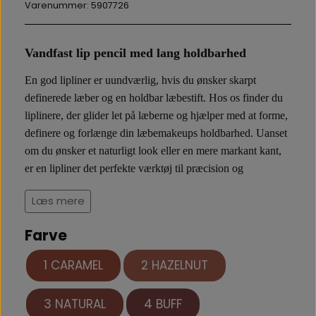
Varenummer: 5907726
Vandfast lip pencil med lang holdbarhed
En god
lipliner
er uundværlig, hvis du ønsker skarpt
definerede læber og en holdbar læbestift. Hos os finder du
liplinere, der glider let på læberne og hjælper med at forme,
definere og forlænge din læbemakeups holdbarhed. Uanset
om du ønsker et naturligt look eller en mere markant kant,
er en lipliner det perfekte værktøj til præcision og
farvedybde.
Læs mere
Brun lipliner – naturlig definition
Farve
En
brun lipliner
er et alsidigt valg, der passer til mange
1 CARAMEL
2 HAZELNUT
læbefarver. Den giver et blødt og naturligt look, der kan
bruges alene eller sammen med en nude eller brun læbestift.
3 NATURAL
4 BUFF
Brun lipliner er perfekt til daglig brug og skaber et