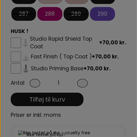
287
288
289
290
HUSK !
Studio Rapid Shield Top
+70,00 kr.
Coat
Fast Finish ( Top Coat )
+70,00 kr.
Studio Priming Base
+70,00 kr.
Antal
Tilføj til kurv
Priser er inkl. moms
Ikke testet på dyr!