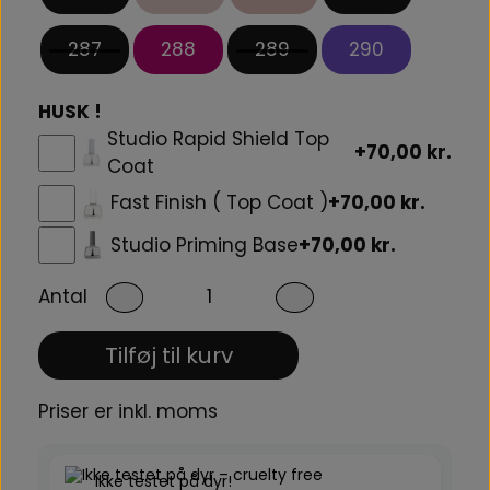
287
288
289
290
HUSK !
Studio Rapid Shield Top
+70,00 kr.
Coat
Fast Finish ( Top Coat )
+70,00 kr.
Studio Priming Base
+70,00 kr.
Antal
Tilføj til kurv
Priser er inkl. moms
Ikke testet på dyr!