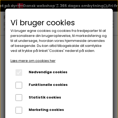
på dyr
Dansk webshop
365 dages ombytning
Fri frag
Vi bruger cookies
Vi bruger egne cookies og cookies fra tredjeparter til at
personalisere din brugeroplevelse, til markedsføring og
til at undersøge, hvordan vores hjemmeside anvendes
Forside
Brands
Seventeen
Neglelakker fra Seventeen
S
af besøgende. Du kan altid tilbagekalde dit samtykke
ved at trykke på linket 'Cookies' nederst på siden.
MAKEUP
Læs mere om cookies her
ANSIGT
Nødvendige cookies
HUDPLEJE
Funktionelle cookies
BRYN
FOUNDATION
CREME & MASKER
HÅRPLEJE
Statistik cookies
ØJNE
BLUSH
GEL
Marketing cookies
ØJENCREME
SHAMPOO
NEGLELAK