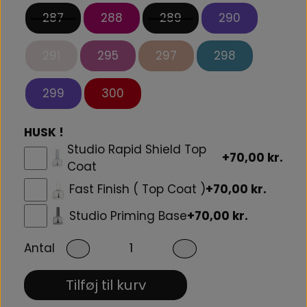
287
288
289
290
291
295
297
298
299
300
HUSK !
Studio Rapid Shield Top
+70,00 kr.
Coat
Fast Finish ( Top Coat )
+70,00 kr.
Studio Priming Base
+70,00 kr.
Antal
Tilføj til kurv