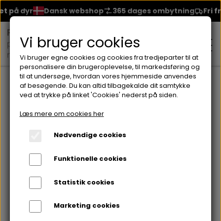
på dyr
Dansk webshop
365 dages ombytning
Fri frag
Vi bruger cookies
Vi bruger egne cookies og cookies fra tredjeparter til at
personalisere din brugeroplevelse, til markedsføring og
til at undersøge, hvordan vores hjemmeside anvendes
Forside
Brands
Seventeen
Neglelakker fra Seventeen
S
af besøgende. Du kan altid tilbagekalde dit samtykke
ved at trykke på linket 'Cookies' nederst på siden.
MAKEUP
Læs mere om cookies her
ANSIGT
Nødvendige cookies
HUDPLEJE
Funktionelle cookies
BRYN
FOUNDATION
CREME & MASKER
HÅRPLEJE
Statistik cookies
ØJNE
BLUSH
GEL
Marketing cookies
ØJENCREME
SHAMPOO
NEGLELAK