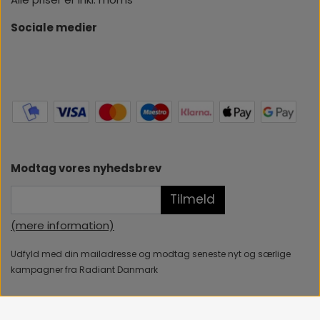
Sociale medier
Modtag vores nyhedsbrev
Tilmeld
(mere information)
Udfyld med din mailadresse og modtag seneste nyt og særlige
kampagner fra Radiant Danmark