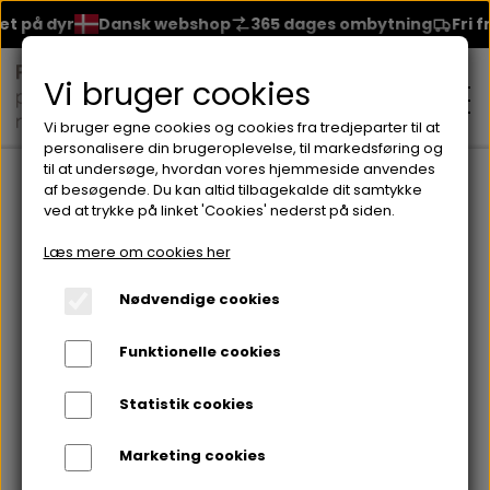
på dyr
Dansk webshop
365 dages ombytning
Fri frag
Vi bruger cookies
Vi bruger egne cookies og cookies fra tredjeparter til at
personalisere din brugeroplevelse, til markedsføring og
til at undersøge, hvordan vores hjemmeside anvendes
Forside
Brands
Seventeen
Neglelakker fra Seventeen
S
af besøgende. Du kan altid tilbagekalde dit samtykke
ved at trykke på linket 'Cookies' nederst på siden.
MAKEUP
Læs mere om cookies her
ANSIGT
Nødvendige cookies
HUDPLEJE
Funktionelle cookies
BRYN
FOUNDATION
CREME & MASKER
HÅRPLEJE
Statistik cookies
ØJNE
BLUSH
GEL
Marketing cookies
ØJENCREME
SHAMPOO
NEGLELAK