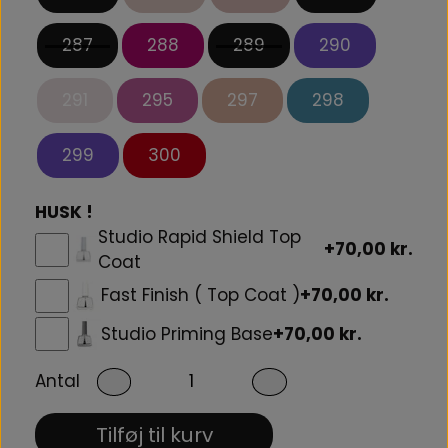
287
288
289
290
291
295
297
298
299
300
HUSK !
Studio Rapid Shield Top
+70,00 kr.
Coat
Fast Finish ( Top Coat )
+70,00 kr.
Studio Priming Base
+70,00 kr.
Antal
Tilføj til kurv