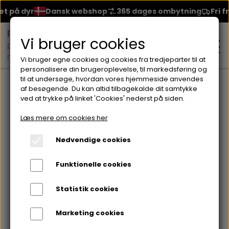
på dyr
Dansk webshop
365 dages ombytning
Fri fragt
Vi bruger cookies
Vi bruger egne cookies og cookies fra tredjeparter til at
personalisere din brugeroplevelse, til markedsføring og
til at undersøge, hvordan vores hjemmeside anvendes
Forside
Brands
Seventeen
Neglelakker fra Seventeen
S
af besøgende. Du kan altid tilbagekalde dit samtykke
ved at trykke på linket 'Cookies' nederst på siden.
MAKEUP
Læs mere om cookies her
ANSIGT
Nødvendige cookies
HUDPLEJE
Funktionelle cookies
BRYN
FOUNDATION
CREME & MASKER
HÅRPLEJE
Statistik cookies
ØJNE
BLUSH
GEL
Marketing cookies
ØJENCREME
SHAMPOO
NEGLELAK