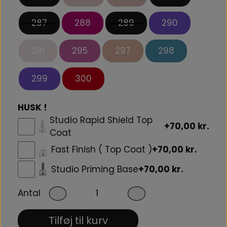
287
288
289
290
291
295
297
298
299
300
HUSK !
Studio Rapid Shield Top
+70,00 kr.
Coat
Fast Finish ( Top Coat )
+70,00 kr.
Studio Priming Base
+70,00 kr.
Antal
Tilføj til kurv