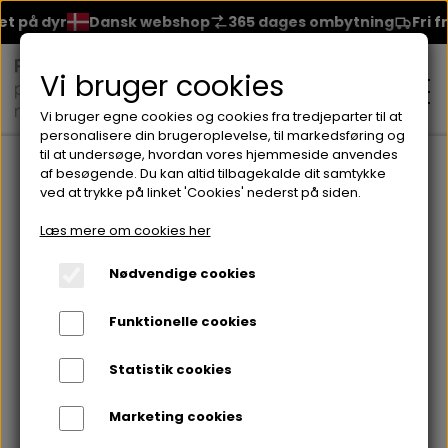
på dyr
Dansk webshop
365 dages ombytning
Fri frag
Vi bruger cookies
Vi bruger egne cookies og cookies fra tredjeparter til at
personalisere din brugeroplevelse, til markedsføring og
til at undersøge, hvordan vores hjemmeside anvendes
Forside
Brands
Seventeen
Neglelakker fra Seventeen
S
af besøgende. Du kan altid tilbagekalde dit samtykke
ved at trykke på linket 'Cookies' nederst på siden.
MAKEUP
Læs mere om cookies her
ANSIGT
Nødvendige cookies
HUDPLEJE
Funktionelle cookies
BRYN
FOUNDATION
CREME & MASKER
HÅRPLEJE
Statistik cookies
ØJNE
BLUSH
GEL
Marketing cookies
ØJENCREME
SHAMPOO
NEGLELAK