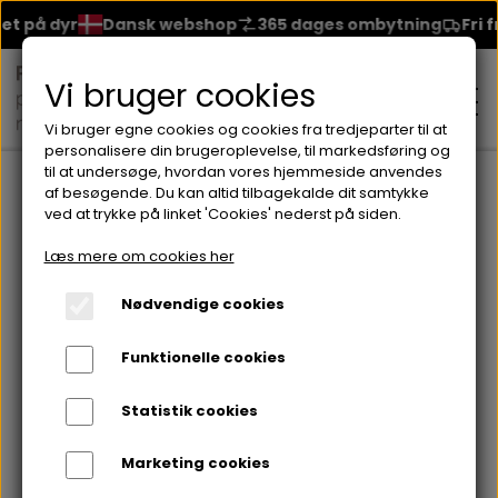
 på dyr
Dansk webshop
365 dages ombytning
Fri frag
Vi bruger cookies
Vi bruger egne cookies og cookies fra tredjeparter til at
personalisere din brugeroplevelse, til markedsføring og
til at undersøge, hvordan vores hjemmeside anvendes
Forside
Brands
Seventeen
Neglelakker fra Seventeen
S
af besøgende. Du kan altid tilbagekalde dit samtykke
ved at trykke på linket 'Cookies' nederst på siden.
MAKEUP
Læs mere om cookies her
ANSIGT
Nødvendige cookies
HUDPLEJE
Funktionelle cookies
BRYN
FOUNDATION
CREME & MASKER
HÅRPLEJE
Statistik cookies
ØJNE
BLUSH
GEL
Marketing cookies
ØJENCREME
SHAMPOO
NEGLELAK