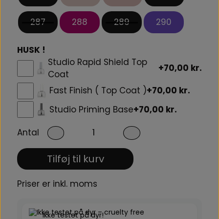
287
288
289
290
HUSK !
Studio Rapid Shield Top
+70,00 kr.
Coat
Fast Finish ( Top Coat )
+70,00 kr.
Studio Priming Base
+70,00 kr.
Antal
Tilføj til kurv
Priser er inkl. moms
Ikke testet på dyr!