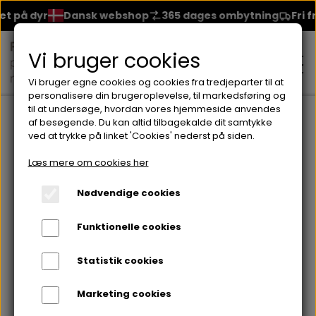
på dyr
Dansk webshop
365 dages ombytning
Fri frag
Vi bruger cookies
Vi bruger egne cookies og cookies fra tredjeparter til at
personalisere din brugeroplevelse, til markedsføring og
til at undersøge, hvordan vores hjemmeside anvendes
Forside
Brands
Seventeen
Neglelakker fra Seventeen
S
af besøgende. Du kan altid tilbagekalde dit samtykke
ved at trykke på linket 'Cookies' nederst på siden.
MAKEUP
Læs mere om cookies her
ANSIGT
Nødvendige cookies
HUDPLEJE
Funktionelle cookies
BRYN
FOUNDATION
CREME & MASKER
HÅRPLEJE
Statistik cookies
ØJNE
BLUSH
GEL
Marketing cookies
ØJENCREME
SHAMPOO
NEGLELAK