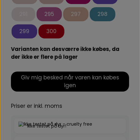
291
295
297
298
299
300
Varianten kan desværre ikke købes, da
der ikke er flere på lager
Giv mig besked når varen kan købes
igen
Priser er inkl. moms
Ikke testet på dyr!