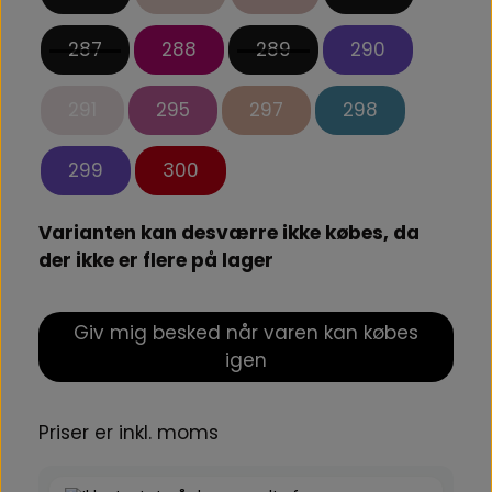
287
288
289
290
291
295
297
298
299
300
Varianten kan desværre ikke købes, da
der ikke er flere på lager
Giv mig besked når varen kan købes
igen
Priser er inkl. moms