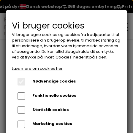
på dyr
Dansk webshop
365 dages ombytning
Fri frag
Vi bruger cookies
Vi bruger egne cookies og cookies fra tredjeparter til at
personalisere din brugeroplevelse, til markedsføring og
til at undersøge, hvordan vores hjemmeside anvendes
Forside
Brands
Seventeen
Neglelakker fra Seventeen
S
af besøgende. Du kan altid tilbagekalde dit samtykke
ved at trykke på linket 'Cookies' nederst på siden.
MAKEUP
Læs mere om cookies her
ANSIGT
Nødvendige cookies
HUDPLEJE
Funktionelle cookies
BRYN
FOUNDATION
CREME & MASKER
HÅRPLEJE
Statistik cookies
ØJNE
BLUSH
GEL
Marketing cookies
ØJENCREME
SHAMPOO
NEGLELAK