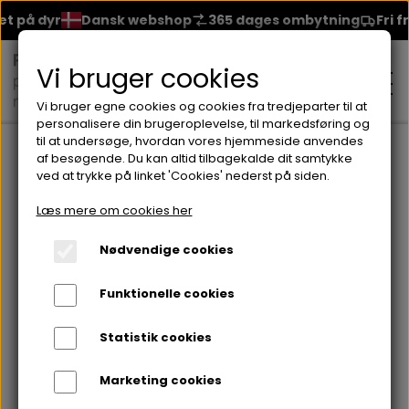
på dyr
Dansk webshop
365 dages ombytning
Fri frag
Vi bruger cookies
Vi bruger egne cookies og cookies fra tredjeparter til at
personalisere din brugeroplevelse, til markedsføring og
til at undersøge, hvordan vores hjemmeside anvendes
Forside
Brands
Seventeen
Neglelakker fra Seventeen
S
af besøgende. Du kan altid tilbagekalde dit samtykke
ved at trykke på linket 'Cookies' nederst på siden.
MAKEUP
Læs mere om cookies her
ANSIGT
Nødvendige cookies
HUDPLEJE
Funktionelle cookies
BRYN
FOUNDATION
CREME & MASKER
HÅRPLEJE
Statistik cookies
ØJNE
BLUSH
GEL
Marketing cookies
ØJENCREME
SHAMPOO
NEGLELAK