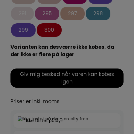
291
295
297
298
299
300
Varianten kan desværre ikke købes, da
der ikke er flere på lager
Giv mig besked når varen kan købes
igen
Priser er inkl. moms
Ikke testet på dyr!